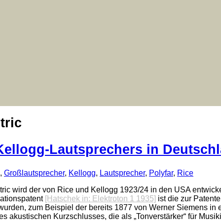
tric
Kellogg-Lautsprechers in Deutsch
,
Großlautsprecher
,
Kellogg
,
Lautsprecher
,
Polyfar
,
Rice
ic wird der von Rice und Kellogg 1923/24 in den USA entwicke
ationspatent
[Hatschek in: Elektroton 1 1935]
ist die zur Patent
wurden, zum Beispiel der bereits 1877 von Werner Siemens in
 akustischen Kurzschlusses, die als „Tonverstärker“ für Musi