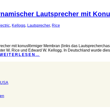
odynamischer Lautsprecher mit Ko
ectric
,
Kellogg
,
Lautsprecher
,
Rice
echer mit konusförmiger Membran (links das Lautsprecherchas
ester W. Rice und Edward W. Kellogg. In Deutschland wurde di
WEITERLESEN…
n USA
ten