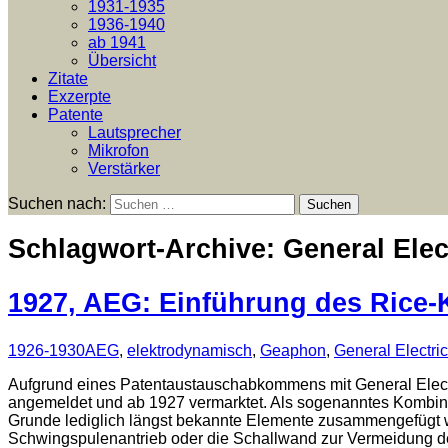
1931-1935
1936-1940
ab 1941
Übersicht
Zitate
Exzerpte
Patente
Lautsprecher
Mikrofon
Verstärker
Suchen nach:
Schlagwort-Archive: General Elec
1927, AEG: Einführung des Rice-
1926-1930
AEG
,
elektrodynamisch
,
Geaphon
,
General Electric
Aufgrund eines Patentaustauschabkommens mit General Electr
angemeldet und ab 1927 vermarktet. Als sogenanntes Kombin
Grunde lediglich längst bekannte Elemente zusammengefügt 
Schwingspulenantrieb oder die Schallwand zur Vermeidung des