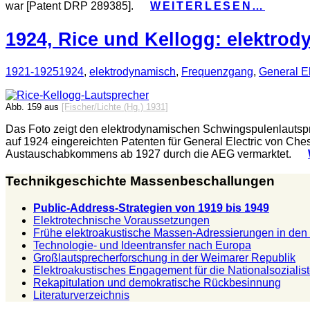
war [Patent DRP 289385].
WEITERLESEN…
1924, Rice und Kellogg: elektr
1921-1925
1924
,
elektrodynamisch
,
Frequenzgang
,
General El
Abb. 159 aus
[Fischer/Lichte (Hg.) 1931]
Das Foto zeigt den elektrodynamischen Schwingspulenlautspr
auf 1924 eingereichten Patenten für General Electric von Ch
Austauschabkommens ab 1927 durch die AEG vermarktet.
Technikgeschichte Massenbeschallungen
Public-Address-Strategien von 1919 bis 1949
Elektrotechnische Voraussetzungen
Frühe elektroakustische Massen-Adressierungen in de
Technologie- und Ideentransfer nach Europa
Großlautsprecherforschung in der Weimarer Republik
Elektroakustisches Engagement für die Nationalsozialis
Rekapitulation und demokratische Rückbesinnung
Literaturverzeichnis