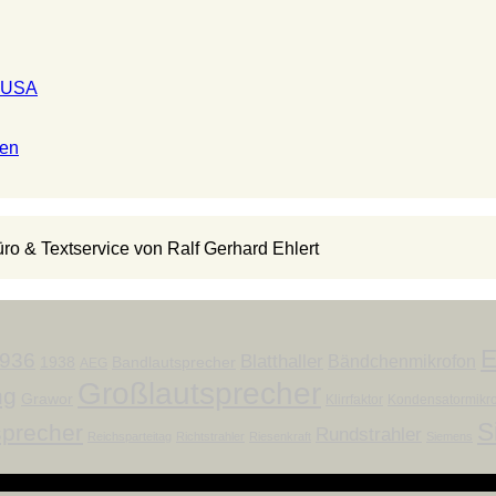
n USA
ten
ro & Textservice von Ralf Gerhard Ehlert
E
936
Blatthaller
Bändchenmikrofon
1938
Bandlautsprecher
AEG
Großlautsprecher
ng
Grawor
Klirrfaktor
Kondensatormikr
S
sprecher
Rundstrahler
Reichsparteitag
Richtstrahler
Riesenkraft
Siemens