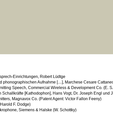
nsprech-Einrichtungen, Robert Lüdtge
und phonographischen Aufnahme […], Marchese Cesare Cattaneo
smitting Speech, Commercial Wireless & Development Co. (E. S.
ch Schallkräfte [Kathodophon], Hans Vogt, Dr. Joseph Engl und
itters, Magnavox Co. (Patent Agent: Victor Fallon Feeny)
(Harold F. Dodge)
rophone, Siemens & Halske (W. Schottky)