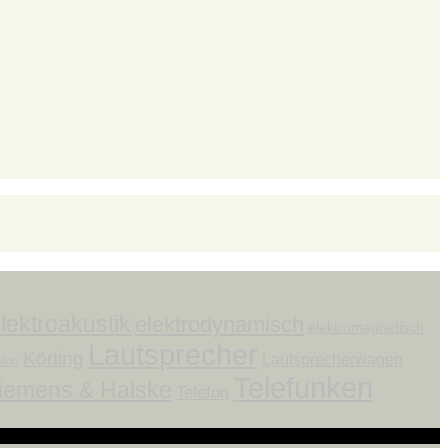
lektroakustik
elektrodynamisch
elektromagnetisch
Lautsprecher
Körting
Lautsprecherwagen
ofon
Telefunken
iemens & Halske
Telefon