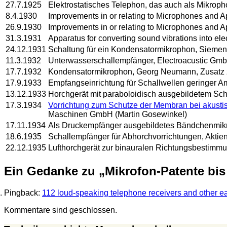
27.7.1925
Elektrostatisches Telephon, das auch als Mikroph
8.4.1930
Improvements in or relating to Microphones and Ap
26.9.1930
Improvements in or relating to Microphones and A
31.3.1931
Apparatus for converting sound vibrations into ele
24.12.1931
Schaltung für ein Kondensatormikrophon, Siemens
11.3.1932
Unterwasserschallempfänger, Electroacustic Gm
17.7.1932
Kondensatormikrophon, Georg Neumann, Zusatz 
17.9.1933
Empfangseinrichtung für Schallwellen geringer Am
13.12.1933
Horchgerät mit paraboloidisch ausgebildetem S
17.3.1934
Vorrichtung zum Schutze der Membran bei akustis
Maschinen GmbH (Martin Gosewinkel)
17.11.1934
Als Druckempfänger ausgebildetes Bändchenmikr
18.6.1935
Schallempfänger für Abhorchvorrichtungen, Aktie
22.12.1935
Lufthorchgerät zur binauralen Richtungsbestimmu
Ein Gedanke zu „
Mikrofon-Patente bis
Pingback:
112 loud-speaking telephone receivers and other ear
Kommentare sind geschlossen.