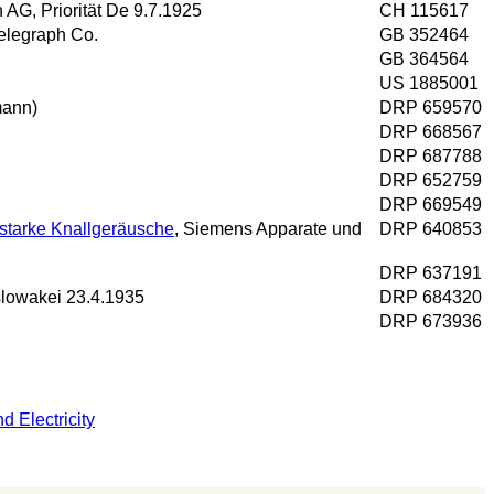
 AG, Priorität De 9.7.1925
CH 115617
Telegraph Co.
GB 352464
GB 364564
US 1885001
mann)
DRP 659570
DRP 668567
DRP 687788
DRP 652759
DRP 669549
 starke Knallgeräusche
, Siemens Apparate und
DRP 640853
DRP 637191
oslowakei 23.4.1935
DRP 684320
DRP 673936
d Electricity