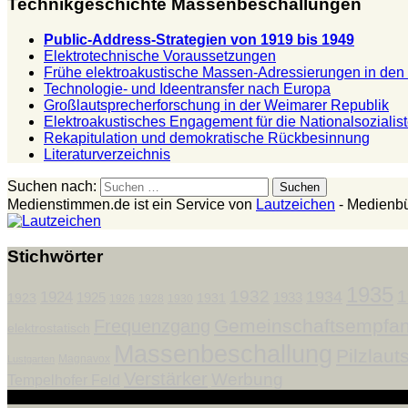
Technikgeschichte Massenbeschallungen
Public-Address-Strategien von 1919 bis 1949
Elektrotechnische Voraussetzungen
Frühe elektroakustische Massen-Adressierungen in de
Technologie- und Ideentransfer nach Europa
Großlautsprecherforschung in der Weimarer Republik
Elektroakustisches Engagement für die Nationalsozialis
Rekapitulation und demokratische Rückbesinnung
Literaturverzeichnis
Suchen nach:
Medienstimmen.de ist ein Service von
Lautzeichen
- Medienbü
Stichwörter
1935
1932
1
1934
1924
1925
1933
1923
1931
1926
1928
1930
Gemeinschaftsempfa
Frequenzgang
elektrostatisch
Massenbeschallung
Pilzlaut
Magnavox
Lustgarten
Verstärker
Werbung
Tempelhofer Feld