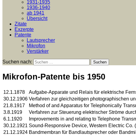
1931-1935
1936-1940
ab 1941
Übersicht
Zitate
Exzerpte
Patente
Lautsprecher
Mikrofon
Verstärker
Suchen nach:
Mikrofon-Patente bis 1950
12.1.1878
Aufgabe-Apparate und Relais für elektrische Fer
30.12.1906
Verfahren zur gleichzeitigen photographischen 
21.8.1917
Method of and Apparatus for Telephonically Tran
3.8.1919
Verfahren zur Steuerung elektrischer Ströme dur
6.1.1920
Improvements in and relating to Telephone Transm
30.12.1921
Sound-Responsive Device, Western Electric Co. 
21.12.1924
Bandmembran für Bandlautsprecher oder Bandmik