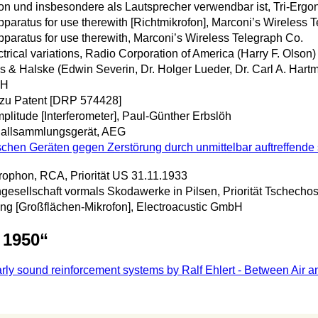
on und insbesondere als Lautsprecher verwendbar ist, Tri-Ergon
paratus for use therewith [Richtmikrofon], Marconi’s Wireless 
pparatus for use therewith, Marconi’s Wireless Telegraph Co.
ctrical variations, Radio Corporation of America (Harry F. Olson)
 & Halske (Edwin Severin, Dr. Holger Lueder, Dr. Carl A. Hart
bH
zu Patent [DRP 574428]
plitude [Interferometer], Paul-Günther Erbslöh
challsammlungsgerät, AEG
chen Geräten gegen Zerstörung durch unmittelbar auftreffende
ophon, RCA, Priorität US 31.11.1933
ngesellschaft vormals Skodawerke in Pilsen, Priorität Tschech
ng [Großflächen-Mikrofon], Electroacustic GmbH
 1950
“
ly sound reinforcement systems by Ralf Ehlert - Between Air an