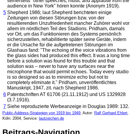
seinerseits "other speeches, music and applause from the
audience in New York" hören konnte (Anonym 1919).
5
Shepherd 1986; laut Shepherd berichteten einige
Zeitungen von diesen Störungen bzw. von der
resultierenden Unzufriedenheit mancher Zuhörer wohl vor
allem im nördlichen Teil des Stadions. Pridham, damals
vor Ort, um das Funktionieren des Systems persönlich
sicherzustellen, rehabilitierte später seine Geräte, indem
er die Ursache für die aufgetretenen Störungen im
Glashaus fand:
"The echoing of the voice vibrations from
the glass sides had produced this effect. It was a long time
before a solution was found for this trouble and that
solution was – never to have any surfaces near the
microphone that would permit echoes. Today every studio
is so designed so as to minimize echo but not to
completely eliminate it."
Pridham, unveröffentlichtes
Manuskript, 1947, zit. nach Shepherd 1986.
6
Patentschriften AT 61706 (21.11.1912) und US 1329928
(3.7.1916).
7
Siehe reproduzierte Werbeanzeige in Douglas 1989: 132.
Public-Address-Strategien von 1919 bis 1949
, Autor:
Ralf Gerhard Ehlert
,
Köln:
2004
, Service:
lautzeichen.de
Beitrags-Navigation