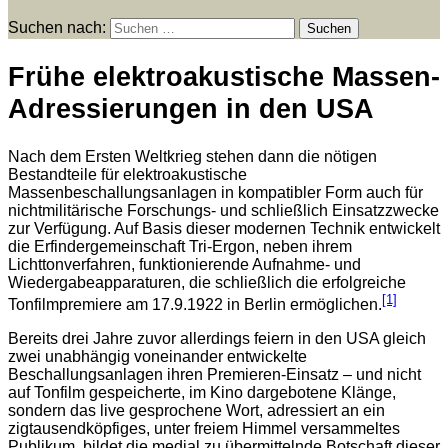
Suchen nach:
Frühe elektroakustische Massen-
Adressierungen in den USA
Nach dem Ersten Weltkrieg stehen dann die nötigen
Bestandteile für elektroakustische
Massenbeschallungsanlagen in kompatibler Form auch für
nichtmilitärische Forschungs- und schließlich Einsatzzwecke
zur Verfügung. Auf Basis dieser modernen Technik entwickelt
die Erfindergemeinschaft Tri-Ergon, neben ihrem
Lichttonverfahren, funktionierende Aufnahme- und
Wiedergabeapparaturen, die schließlich die erfolgreiche
[1]
Tonfilmpremiere am 17.9.1922 in Berlin ermöglichen.
Bereits drei Jahre zuvor allerdings feiern in den USA gleich
zwei unabhängig voneinander entwickelte
Beschallungsanlagen ihren Premieren-Einsatz – und nicht
auf Tonfilm gespeicherte, im Kino dargebotene Klänge,
sondern das live gesprochene Wort, adressiert an ein
zigtausendköpfiges, unter freiem Himmel versammeltes
Publikum, bildet die medial zu übermittelnde Botschaft dieser