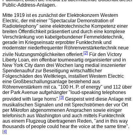
Public-Address-Anlagen.
Mitte 1919 ist es zunächst der Elektrokonzern Western
Electric, der mit einer "Spectacular Demonstration of
Radiotelephony" seine elektrotechnische Kompetenz einer
breiten Öffentlichkeit präsentiert und durch eine komplexe
Verschränkung von kabelgebundener Fernmeldetechnik,
gerade im Kriegseinsatz erprobter Funktechnik und
modernster niederfrequenter Röhrenverstärkertechnik neue
[2]
zivile Nutzungsmöglichkeiten offeriert.
Für den Victory
Liberty Loan, ein offenbar tourneeartig organisierter und in
New York City dann drei Wochen lang medial inszenierter
Spendenaufruf zur Beseitigung wirtschaftlicher
Folgeschäden des Weltkriegs, installiert Western Electric
eine Großbeschallungsanlage bestehend aus
Röhrenverstärkern mit ca. "
100 H. P. of energy
" und 112 über
der Park Avenue aufgehängter "
loud-speaking telephones
[3]
provided with large horns
".
Gespeist wird diese Anlage mit
musikalischen Signalen und mit Sprechströmen der vor Ort
per Mikrofon abgenommenen Ansprachen sowie einiger
telefonisch aus Washington und auch mittels Funktechnik
aus einem Flugzeug übertragenen Reden, "and in this way
thousands of people could hear the voice at the same time".
[4]