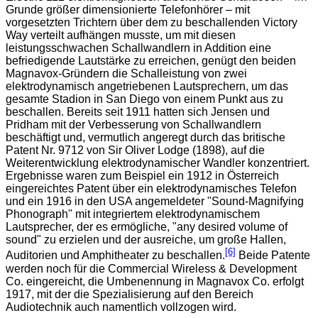
Grunde größer dimensionierte Telefonhörer – mit
vorgesetzten Trichtern über dem zu beschallenden Victory
Way verteilt aufhängen musste, um mit diesen
leistungsschwachen Schallwandlern in Addition eine
befriedigende Lautstärke zu erreichen, genügt den beiden
Magnavox-Gründern die Schalleistung von zwei
elektrodynamisch angetriebenen Lautsprechern, um das
gesamte Stadion in San Diego von einem Punkt aus zu
beschallen. Bereits seit 1911 hatten sich Jensen und
Pridham mit der Verbesserung von Schallwandlern
beschäftigt und, vermutlich angeregt durch das britische
Patent Nr. 9712 von Sir Oliver Lodge (1898), auf die
Weiterentwicklung elektrodynamischer Wandler konzentriert.
Ergebnisse waren zum Beispiel ein 1912 in Österreich
eingereichtes Patent über ein elektrodynamisches Telefon
und ein 1916 in den USA angemeldeter "Sound-Magnifying
Phonograph" mit integriertem elektrodynamischem
Lautsprecher, der es ermögliche, "any desired volume of
sound" zu erzielen und der ausreiche, um große Hallen,
[6]
Auditorien und Amphitheater zu beschallen.
Beide Patente
werden noch für die Commercial Wireless & Development
Co. eingereicht, die Umbenennung in Magnavox Co. erfolgt
1917, mit der die Spezialisierung auf den Bereich
Audiotechnik auch namentlich vollzogen wird.