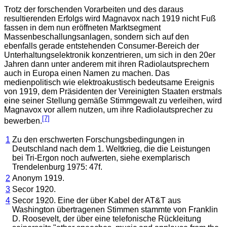
Trotz der forschenden Vorarbeiten und des daraus
resultierenden Erfolgs wird Magnavox nach 1919 nicht Fuß
fassen in dem nun eröffneten Marktsegment
Massenbeschallungsanlagen, sondern sich auf den
ebenfalls gerade entstehenden Consumer-Bereich der
Unterhaltungselektronik konzentrieren, um sich in den 20er
Jahren dann unter anderem mit ihren Radiolautsprechern
auch in Europa einen Namen zu machen. Das
medienpolitisch wie elektroakustisch bedeutsame Ereignis
von 1919, dem Präsidenten der Vereinigten Staaten erstmals
eine seiner Stellung gemäße Stimmgewalt zu verleihen, wird
Magnavox vor allem nutzen, um ihre Radiolautsprecher zu
[7]
bewerben.
1
Zu den erschwerten Forschungsbedingungen in
Deutschland nach dem 1. Weltkrieg, die die Leistungen
bei Tri-Ergon noch aufwerten, siehe exemplarisch
Trendelenburg 1975: 47f.
2
Anonym 1919.
3
Secor 1920.
4
Secor 1920. Eine der über Kabel der AT&T aus
Washington übertragenen Stimmen stammte von Franklin
D. Roosevelt, der über eine telefonische Rückleitung