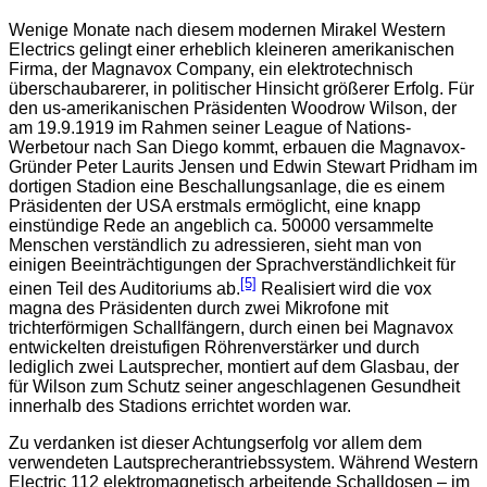
Wenige Monate nach diesem modernen Mirakel Western
Electrics gelingt einer erheblich kleineren amerikanischen
Firma, der Magnavox Company, ein elektrotechnisch
überschaubarerer, in politischer Hinsicht größerer Erfolg. Für
den us-amerikanischen Präsidenten Woodrow Wilson, der
am 19.9.1919 im Rahmen seiner League of Nations-
Werbetour nach San Diego kommt, erbauen die Magnavox-
Gründer Peter Laurits Jensen und Edwin Stewart Pridham im
dortigen Stadion eine Beschallungsanlage, die es einem
Präsidenten der USA erstmals ermöglicht, eine knapp
einstündige Rede an angeblich ca. 50000 versammelte
Menschen verständlich zu adressieren, sieht man von
einigen Beeinträchtigun­gen der Sprachverständlichkeit für
[5]
einen Teil des Auditoriums ab.
Realisiert wird die vox
magna des Präsidenten durch zwei Mikrofone mit
trichterförmigen Schallfängern, durch einen bei Magnavox
entwickelten dreistufigen Röhrenverstärker und durch
lediglich zwei Lautsprecher, montiert auf dem Glasbau, der
für Wilson zum Schutz seiner angeschlagenen Gesundheit
innerhalb des Stadions errichtet worden war.
Zu verdanken ist dieser Achtungserfolg vor allem dem
verwendeten Lautsprecherantriebssystem. Während Western
Electric 112 elektromagnetisch arbeitende Schalldosen – im