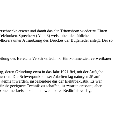
rschnecke ersetzt und damit das alte Tritonshorn wieder zu Ehren
»Telefunken-Sprecher« (Abb. 3) weist oben den üblichen
opfhörers unter Ausnutzung des Druckes der Bügelfeder anlegt. Der so
ilung des Bereichs Verstärkertechnik. Ein kommerziell verwertbarer
ng, deren Gründung etwa in das Jahr 1921 fiel, mit der Aufgabe
werten. Der Schwerpunkt dieser Arbeiten lag naturgemäß auf
gepflegt werden, insbesondere das der Elektroakustik. Es war
 sie geeignete Technik zu schaffen, ist zwar interessant, aber
den Abnehmerkreisen kein unabwendbares Bedürfnis vorlag.“