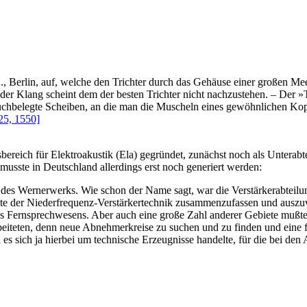
, Berlin, auf, welche den Trichter durch das Gehäuse einer großen Mee
h der Klang scheint dem der besten Trichter nicht nachzustehen. – Der 
ei tuchbelegte Scheiben, an die man die Muscheln eines gewöhnlichen K
25, 1550]
eich für Elektroakustik (Ela) gegründet, zunächst noch als Unterabte
 musste in Deutschland allerdings erst noch generiert werden:
g des Wernerwerks. Wie schon der Name sagt, war die Verstärkerabteilu
ete der Niederfrequenz-Verstärkertechnik zusammenzufassen und auszu
 Fernsprechwesens. Aber auch eine große Zahl anderer Gebiete mußte 
eiteten, denn neue Abnehmerkreise zu suchen und zu finden und eine für
al es sich ja hierbei um technische Erzeugnisse handelte, für die bei 