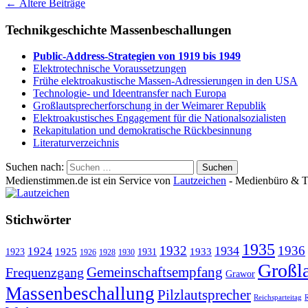
←
Ältere Beiträge
Technikgeschichte Massenbeschallungen
Public-Address-Strategien von 1919 bis 1949
Elektrotechnische Voraussetzungen
Frühe elektroakustische Massen-Adressierungen in den USA
Technologie- und Ideentransfer nach Europa
Großlautsprecherforschung in der Weimarer Republik
Elektroakustisches Engagement für die Nationalsozialisten
Rekapitulation und demokratische Rückbesinnung
Literaturverzeichnis
Suchen nach:
Medienstimmen.de ist ein Service von
Lautzeichen
- Medienbüro & Te
Stichwörter
1935
1932
1936
1934
1924
1925
1933
1923
1931
1926
1928
1930
Großla
Gemeinschaftsempfang
Frequenzgang
Grawor
Massenbeschallung
Pilzlautsprecher
Reichsparteitag
R