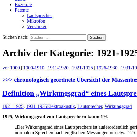
Exzerpte
Patente
Lautsprecher
Mikrofon
Verstärker
Suchen nach:
Archiv der Kategorie: 1921-192
vor 1900
|
1900-1910
|
1911-1920
|
1921-1925
|
1926-1930
|
1931-1
>>> chronologisch geordnete Übersicht der Massenbe
Definition „Wirkungsgrad“ eines Lautspre
1921-1925
,
1931-1935
Elektroakustik
,
Lautsprecher
,
Wirkungsgrad
1925, Wirkungsgrad von Lautsprechern kaum 1%
„Der Wirkungsgrad eines Lautsprechers ist außerordentlich ger
normalem Sprechen nach englischen Messungen nur etwa 125 Er