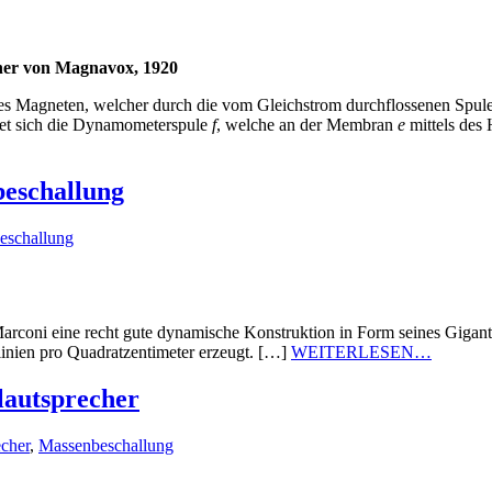
her von Magnavox, 1920
es Magneten, welcher durch die vom Gleichstrom durchflossenen Spul
det sich die Dynamometerspule
f
, welche an der Membran
e
mittels des 
beschallung
eschallung
Marconi eine recht gute dynamische Konstruktion in Form seines Giga
inien pro Quadratzentimeter erzeugt. […]
WEITERLESEN…
lautsprecher
cher
,
Massenbeschallung