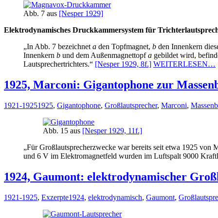
Abb. 7 aus
[Nesper 1929]
Elektrodynamisches Druckkammersystem für Trichterlautsprec
„In Abb. 7 bezeichnet
a
den Topfmagnet,
b
den Innenkern dies
Innenkern
b
und dem Außenmagnettopf
a
gebildet wird, befin
Lautsprechertrichters.“
[Nesper 1929, 8f.]
WEITERLESEN…
1925, Marconi: Gigantophone zur Massen
1921-1925
1925
,
Gigantophone
,
Großlautsprecher
,
Marconi
,
Massenb
Abb. 15 aus
[Nesper 1929, 11f.]
„Für Großlautsprecherzwecke war bereits seit etwa 1925 von 
und 6 V im Elektromagnetfeld wurden im Luftspalt 9000 Kraftl
1924, Gaumont: elektrodynamischer Groß
1921-1925
,
Exzerpte
1924
,
elektrodynamisch
,
Gaumont
,
Großlautspre