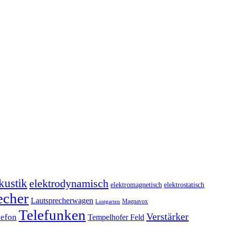
kustik
elektrodynamisch
elektromagnetisch
elektrostatisch
echer
Lautsprecherwagen
Magnavox
Lustgarten
Telefunken
Verstärker
lefon
Tempelhofer Feld