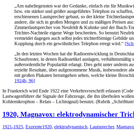
„Am naheliegensten war der Gedanke, einfach ein für Musikwi
bzw. ein stärker und größer ausgeführtes Telephon zu schaffe
erschienenen Lautsprecher gebaut, so der kleine Trichterlautsp
andere, die sich in großen Mengen und zu mäßigen Preisen auch 
Zimmerlautsprecher von Neufeldt & Kuhnke und der Ibach-Tonspi
Trichter-Nachteile eigene Wege beschreiten. So benutzt Neufel
vermeidet dagegen auch selbst jedes trichterförmige Gebilde 
Kopplung durch ein gewöhnliches Telephon erregt wird.“
[Sch
„In den letzten Wochen hat die Radioentwicklung in Deutschla
Schaufenster, in denen Radioartikel auslagen, verhältnismäßig s
außerordentliche Popularität erlangt. Dies geht unter anderm a
erzielte Resultate, über aufgenommene Musik, insbesondere ab
mit großen Plakaten herumgehen sehen, welche kleine Broschür
1924b, 96]
In Frankreich wird Ende 1922 eine Verkehrsvorschrift erlassen (Code
Lastwagenführer die Signale der Fahrzeuge, die ihn überholen wolle
Kohlemikrophon – Relais – Lichtsignal) benutzt. (Rubrik „Schrifttum
1920, Magnavox: elektrodynamischer Tric
1921-1925
,
Exzerpte
1920
,
elektrodynamisch
,
Lautsprecher
,
Magnav