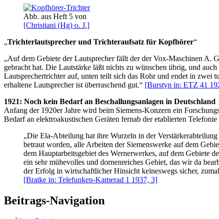
Abb. aus Heft 5 von
[Christiani (Hg) o. J.]
„
Trichterlautsprecher und Trichteraufsatz für Kopfhörer
“
„Auf dem Gebiete der Lautsprecher fällt der der Vox-Maschinen A. G.
gebracht hat. Die Lautstärke läßt nichts zu wünschen übrig, und auc
Lautsprechertrichter auf, unten teilt sich das Rohr und endet in zw
erhaltene Lautsprecher ist überraschend gut.“
[Burstyn in: ETZ 41 19
1921: Noch kein Bedarf an Beschallungsanlagen in Deutschland
Anfang der 1920er Jahre wird beim Siemens-Konzern ein Forschungsber
Bedarf an elektroakustischen Geräten fernab der etablierten Telefonie
„Die Ela-Abteilung hat ihre Wurzeln in der Verstärkerabteilun
betraut worden, alle Arbeiten der Siemenswerke auf dem Gebi
dem Hauptarbeitsgebiet des Wernerwerkes, auf dem Gebiete des
ein sehr mühevolles und dornenreiches Gebiet, das wir da bearb
der Erfolg in wirtschaftlicher Hinsicht keineswegs sicher, zum
[Bratke in: Telefunken-Kamerad 1 1937, 3]
Beitrags-Navigation