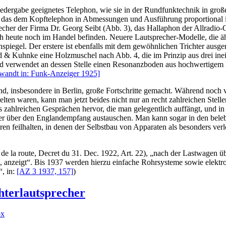
edergabe geeignetes Telephon, wie sie in der Rundfunktechnik in gro
n, das dem Kopftelephon in Abmessungen und Ausführung proportional i
recher der Firma Dr. Georg Seibt (Abb. 3), das Hallaphon der Allradio-G
heute noch im Handel befinden. Neuere Lautsprecher-Modelle, die ähnli
egel. Der erstere ist ebenfalls mit dem gewöhnlichen Trichter ausger
d & Kuhnke eine Holzmuschel nach Abb. 4, die im Prinzip aus drei inei
und verwendet an dessen Stelle einen Resonanzboden aus hochwertigem 
wandt in: Funk-Anzeiger 1925]
nd, insbesondere in Berlin, große Fortschritte gemacht. Während noc
elten waren, kann man jetzt beides nicht nur an recht zahlreichen Stell
us zahlreichen Gesprächen hervor, die man gelegentlich auffängt, und i
er über den Englandempfang austauschen. Man kann sogar in den beleb
en feilhalten, in denen der Selbstbau von Apparaten als besonders ve
 de la route, Decret du 31. Dec. 1922, Art. 22), „nach der Lastwagen ü
n, anzeigt“. Bis 1937 werden hierzu einfache Rohrsysteme sowie elekt
“, in:
[AZ 3 1937, 157]
)
hterlautsprecher
ox