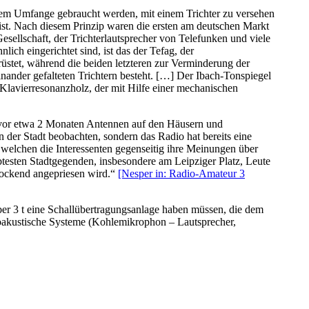
ßem Umfange gebraucht werden, mit einem Trichter zu versehen
st. Nach diesem Prinzip waren die ersten am deutschen Markt
esellschaft, der Trichterlautsprecher von Telefunken und viele
ch eingerichtet sind, ist das der Tefag, der
üstet, während die beiden letzteren zur Verminderung der
nander gefalteten Trichtern besteht. […] Der Ibach-Tonspiegel
Klavierresonanzholz, der mit Hilfe einer mechanischen
h vor etwa 2 Monaten Antennen auf den Häusern und
en der Stadt beobachten, sondern das Radio hat bereits eine
n welchen die Interessenten gegenseitig ihre Meinungen über
testen Stadtgegenden, insbesondere am Leipziger Platz, Leute
rlockend angepriesen wird.“
[Nesper in: Radio-Amateur 3
ber 3 t eine Schallübertragungsanlage haben müssen, die dem
roakustische Systeme (Kohlemikrophon – Lautsprecher,