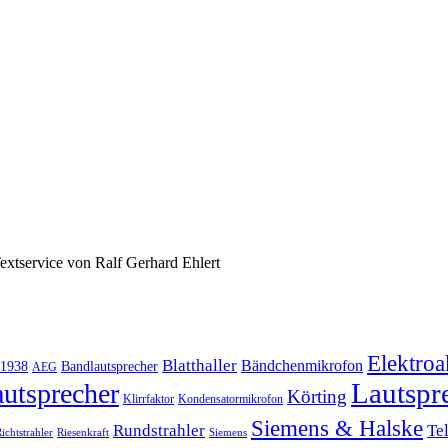
xtservice von Ralf Gerhard Ehlert
Elektroa
Blatthaller
Bändchenmikrofon
1938
Bandlautsprecher
AEG
Lautspr
utsprecher
Körting
Klirrfaktor
Kondensatormikrofon
Siemens & Halske
Te
Rundstrahler
ichtstrahler
Riesenkraft
Siemens