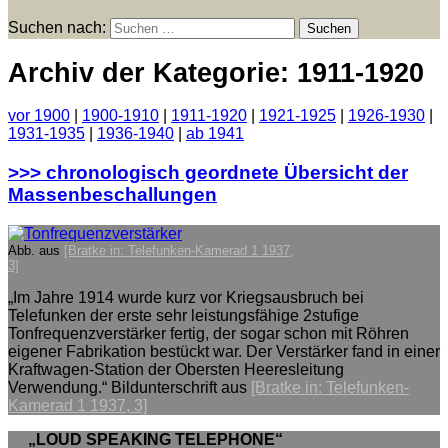
Suchen nach:
Archiv der Kategorie: 1911-1920
vor 1900
|
1900-1910
|
1911-1920
|
1921-1925
|
1926-1930
|
1931-1935
|
1936-1940
|
ab 1941
>>> chronologisch geordnete Übersicht der
Massenbeschallungen
Abb. aus
[Bratke in: Telefunken-Kamerad 1 1937,
3]
„Im Jahre 1914 wurde kurz vor Kriegsausbruch bei
Telefunken der erste sehr leistungsfähige 2stufige
Tonfrequenzverstärker fertig, der sogar schon mit Röhren
eigener Fabrikation bestückt war. Der Verstärker fand in einer
Kraftwagen-Station der Obersten Heeresleitung
Verwendung.“ Bildunterschrift aus
[Bratke in: Telefunken-
Kamerad 1 1937, 3]
„LOUD SPEAKING TELEPHONE“