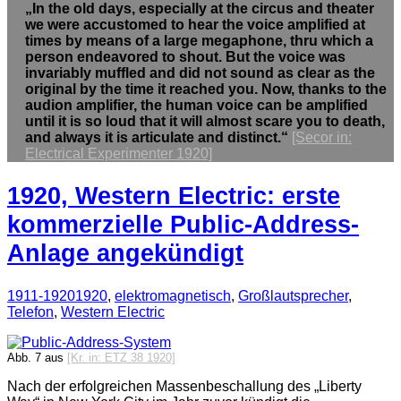
„In the old days, especially at the circus and theater
we were accustomed to hear the voice amplified at
times by means of a large megaphone, thru which a
person endeavored to shout. But the voice was
invariably muffled and did not sound as clear as the
original by the time it reached you. Now, thanks to the
audion amplifier, the human voice can be amplified
until it is so loud that it will almost scare you to death,
and always it is articulate and distinct.“
[Secor in:
Electrical Experimenter 1920]
1920, Western Electric: erste
kommerzielle Public-Address-
Anlage angekündigt
1911-1920
1920
,
elektromagnetisch
,
Großlautsprecher
,
Telefon
,
Western Electric
Abb. 7 aus
[Kr. in: ETZ 38 1920]
Nach der erfolgreichen Massenbeschallung des „Liberty