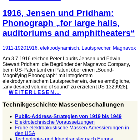
1916, Jensen und Pridham:
Phonograph „for large halls,
auditoriums and amphitheaters“
1911-1920
1916
,
elektrodynamisch
,
Lautsprecher
,
Magnavox
Am 3.7.1916 reichen Peter Laurits Jensen und Edwin
Stewart Pridham, die Begründer der Magnavox Company,
beim US-Patentamt ein Patent über einen „Sound-
Magnifying Phonograph“ mit integriertem
elektrodynamischem Lautsprecher ein, der es ermögliche,
„any desired volume of sound“ zu erzielen [US 1329928].
WEITERLESEN…
Technikgeschichte Massenbeschallungen
Public-Address-Strategien von 1919 bis 1949
Elektrotechnische Voraussetzungen
Frühe elektroakustische Massen-Adressierungen in
den USA
Technologie- und Ideentransfer nach Europa