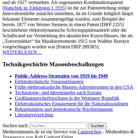
und ab 1927 vermarktet. Als sogenanntes Kombinationspatent
[Hatschek in: Elektroton 1 1935]
ist die zur Patenterteilung nötige
Innovationshöhe zunächst umstritten, da im Grunde lediglich längst
bekannte Elemente zusammengefügt wurden, zum Beispiel der
bereits 1877 von Werner Siemens in einem Patent [DRP 2355]
beschriebene elektrodynamische Schwingspulenantrieb oder die
Schallwand zur Vermeidung des akustischen Kurzschlusses, die als
„Tonverstärker“ für Musikinstrumente 1915 von Walther Burstyn
vorgeschlagen worden war [Patent DRP 289385].
WEITERLESEN…
Technikgeschichte Massenbeschallungen
Public-Address-Strategien von 1919 bis 1949
Elektrotechnische Voraussetzungen
Frühe elektroakustische Massen-Adressierungen in den USA
Technologie- und Ideentransfer nach Europa
Großlautsprecherforschung in der Weimarer Republik
Elektroakustisches Engagement für die Nationalsozialisten
Rekapitulation und demokratische Rückbesinnung
Literaturverzeichnis
Suchen nach:
Medienstimmen.de ist ein Service von
Lautzeichen
- Medienbüro &
Textservice von Ralf Gerhard Ehlert