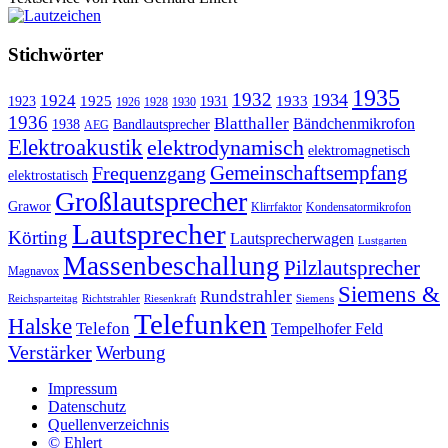
Stichwörter
1935
1932
1934
1924
1925
1933
1923
1931
1926
1928
1930
1936
Blatthaller
Bändchenmikrofon
1938
Bandlautsprecher
AEG
Elektroakustik
elektrodynamisch
elektromagnetisch
Gemeinschaftsempfang
Frequenzgang
elektrostatisch
Großlautsprecher
Grawor
Klirrfaktor
Kondensatormikrofon
Lautsprecher
Körting
Lautsprecherwagen
Lustgarten
Massenbeschallung
Pilzlautsprecher
Magnavox
Siemens &
Rundstrahler
Reichsparteitag
Richtstrahler
Riesenkraft
Siemens
Telefunken
Halske
Telefon
Tempelhofer Feld
Verstärker
Werbung
Impressum
Datenschutz
Quellenverzeichnis
© Ehlert