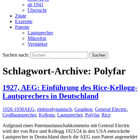
ab 1941
Übersicht
Zitate
Exzerpte
Patente
Lautsprecher
Mikrofon
Verstärker
Suchen nach:
Schlagwort-Archive: Polyfar
1927, AEG: Einführung des Rice-Kellogg-
Lautsprechers in Deutschland
1926-1930
AEG
,
elektrodynamisch
,
Geaphon
,
General Electric
,
Großlautsprecher
,
Kellogg
,
Lautsprecher
,
Polyfar
,
Rice
Aufgrund eines Patentaustauschabkommens mit General Electric
wird der von Rice und Kellogg 1923/24 in den USA entwickelte
Lautsprecher in Deutschland durch die AEG zum Patent angemeldet