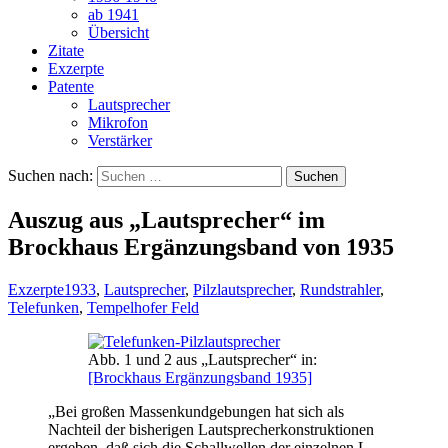
ab 1941
Übersicht
Zitate
Exzerpte
Patente
Lautsprecher
Mikrofon
Verstärker
Suchen nach:
Auszug aus „Lautsprecher“ im
Brockhaus Ergänzungsband von 1935
Exzerpte
1933
,
Lautsprecher
,
Pilzlautsprecher
,
Rundstrahler
,
Telefunken
,
Tempelhofer Feld
Abb. 1 und 2 aus „Lautsprecher“ in:
[Brockhaus Ergänzungsband 1935]
„Bei großen Massenkundgebungen hat sich als
Nachteil der bisherigen Lautsprecherkonstruktionen
ergeben, daß sich die Schallwellen der einzelnen L.