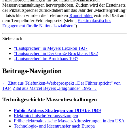
Massenveranstaltungen hervorgehoben. Zudem wird der Ersteinsatz
der Pilzlautsprecher zurückdatiert auf das Jahr der ‚Machtergreifung‘
– tatsächlich wurden die Telefunken-
Rundstrahler
erstmals 1934 auf
dem Tempelhofer Feld eingesetzt (siehe
„Elektroakustisches
Engagement für die Nationalsozialisten“
).
Siehe auch
“Lautsprecher” in Meyers Lexikon 1927
“Lautsprecher” in Der Große Brockhaus 1932
„Lautsprecher“ im Brockhaus 1937
Beitrags-Navigation
←
Zitat aus Telefunken-Werbeprospekt „Der Führer spricht“ von
1934
Zitat aus Marcel Beyers „Flughunde“ 1996
→
Technikgeschichte Massenbeschallungen
Public-Address-Strategien von 1919 bis 1949
Elektrotechnische Voraussetzungen
Frühe elektroakustische Massen-Adressierungen in den USA
Technologie- und Ideentransfer nach Europa