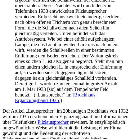
überstrahlen. Dieser Nachteil wird durch den von
Telefunken 1933 entwickelten Pilzlautsprecher
vermieden. Er besteht aus zwei ineinander-gesteckten,
nach oben offenen Trichtern von genau berechneter
Form, die die Schallwellen nach allen Seiten hin
gleichmäßig verteilen. Unten befindet sich das
Antriebssystem. Wie bei einer erhöht aufgehängten
Lampe, die das Licht im weiten Umkreis nach unten
wirft, werden die Schallwellen in einer bestimmten
Entfernung den Boden erreichen. Der Wirkungskreis
eines solchen L. ist also genau begrenzt. Stellt man nun
einen andern gleichen L. in entsprechender Entfernung
auf, so werden sie sich gegenseitig nicht stören,
dagegen ist ein gleichmäßiges Schallfeld vorhanden.
Derartige L. wurden zum erstenmal in großer Anzahl
am 1. Mai 1933 [sic] auf dem Tempelhofer Feld
benutzt.“ („Lautsprecher“ in:
[Brockhaus
Ergänzungsband 1935]
)
Der Artikel „Lautsprecher“ im 20bändigen Brockhaus von 1932
wird im 1935 erscheinenden Ergänzungsband um Informationen
über Telefunkens
Pilzlautsprecher
erweitert. In enzyklopädisch
ungewöhnlicher Weise wird hiermit die Leistung einer Firma
gewürdigt und die Bedeutung der echofreien
Pilzlautsprecheranlagen für die nationalsozialistischen