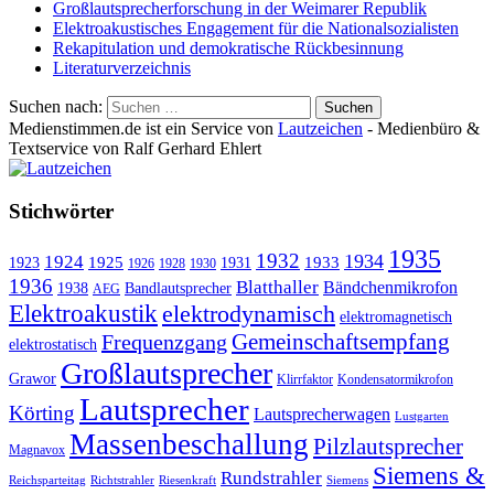
Großlautsprecherforschung in der Weimarer Republik
Elektroakustisches Engagement für die Nationalsozialisten
Rekapitulation und demokratische Rückbesinnung
Literaturverzeichnis
Suchen nach:
Medienstimmen.de ist ein Service von
Lautzeichen
- Medienbüro &
Textservice von Ralf Gerhard Ehlert
Stichwörter
1935
1932
1934
1924
1925
1933
1923
1931
1926
1928
1930
1936
Blatthaller
Bändchenmikrofon
1938
Bandlautsprecher
AEG
Elektroakustik
elektrodynamisch
elektromagnetisch
Gemeinschaftsempfang
Frequenzgang
elektrostatisch
Großlautsprecher
Grawor
Klirrfaktor
Kondensatormikrofon
Lautsprecher
Körting
Lautsprecherwagen
Lustgarten
Massenbeschallung
Pilzlautsprecher
Magnavox
Siemens &
Rundstrahler
Reichsparteitag
Richtstrahler
Riesenkraft
Siemens