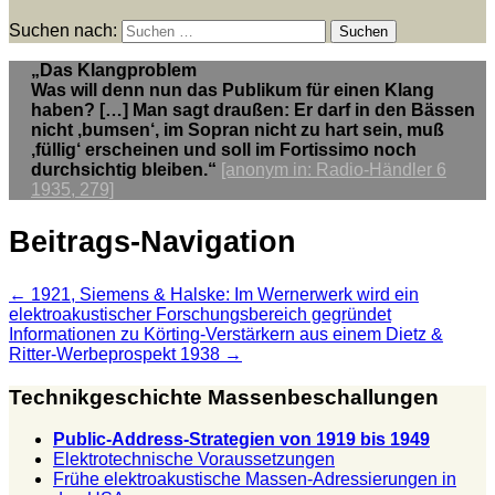
Suchen nach:
„
Das Klangproblem
Was will denn nun das Publikum für einen Klang
haben? […] Man sagt draußen: Er darf in den Bässen
nicht ‚bumsen‘, im Sopran nicht zu hart sein, muß
‚füllig‘ erscheinen und soll im Fortissimo noch
durchsichtig bleiben.“
[anonym in: Radio-Händler 6
1935, 279]
Beitrags-Navigation
←
1921, Siemens & Halske: Im Wernerwerk wird ein
elektroakustischer Forschungsbereich gegründet
Informationen zu Körting-Verstärkern aus einem Dietz &
Ritter-Werbeprospekt 1938
→
Technikgeschichte Massenbeschallungen
Public-Address-Strategien von 1919 bis 1949
Elektrotechnische Voraussetzungen
Frühe elektroakustische Massen-Adressierungen in