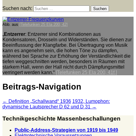
Suchen nach:
Abb. aus
[Telefunken 25 Ela 200, 42]
„
Entzerrer
: Entzerrer sind Kombinationen aus
Kondensatoren, Drosseln und Widerständen. Sie dienen zur
Beeinflussung der Klangfarbe. Bei Übertragung von Musik
kann es angenehm sein, die hohen Töne zu dämpfen,
während bei Sprache zur Erhöhung der Verständlichkeit die
tiefen weggeschnitten werden, besonders in Räumen mit
starkem Hall, wenn der Hall nicht durch Dämpfungsmittel
verringert werden kann.“
[Telefunken 25 Ela 200, 41f.]
Beitrags-Navigation
←
Definition „Schallwand“ 1936
1932, Lumophon:
dynamische Lautsprecher D 62 und D 31
→
Technikgeschichte Massenbeschallungen
Public-Address-Strategien von 1919 bis 1949
Elektrotechnische Voraussetzungen