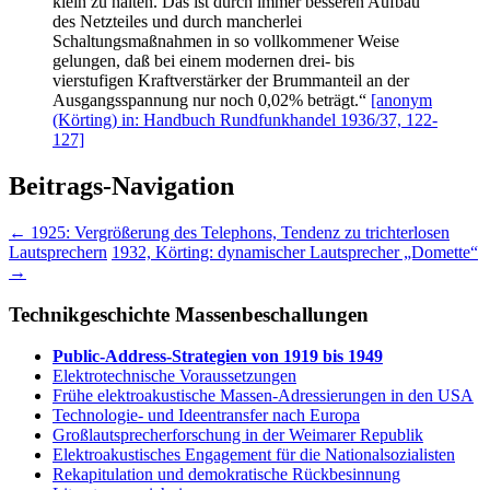
klein zu halten. Das ist durch immer besseren Aufbau
des Netzteiles und durch mancherlei
Schaltungsmaßnahmen in so vollkommener Weise
gelungen, daß bei einem modernen drei- bis
vierstufigen Kraftverstärker der Brummanteil an der
Ausgangsspannung nur noch 0,02% beträgt.“
[anonym
(Körting) in: Handbuch Rundfunkhandel 1936/37, 122-
127]
Beitrags-Navigation
←
1925: Vergrößerung des Telephons, Tendenz zu trichterlosen
Lautsprechern
1932, Körting: dynamischer Lautsprecher „Domette“
→
Technikgeschichte Massenbeschallungen
Public-Address-Strategien von 1919 bis 1949
Elektrotechnische Voraussetzungen
Frühe elektroakustische Massen-Adressierungen in den USA
Technologie- und Ideentransfer nach Europa
Großlautsprecherforschung in der Weimarer Republik
Elektroakustisches Engagement für die Nationalsozialisten
Rekapitulation und demokratische Rückbesinnung