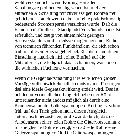
wohl verständlich, wenn Körting von allen
Schaltungsexperimenten abgesehen hat und der
einfachen A-Schaltung mit zuverlässigen Röhren treu
geblieben ist, auch wenn dabei auf eine praktisch wenig
bedeutende Stromersparnis verzichtet wurde. Daß die
Kundschaft für diesen Standpunkt Verständnis hatte, ist
erfreulich, und zeugt von einem nicht geringen
Sachverständnis und Urteilsvermögen bei einer Reihe
von technisch führenden Funkhändlern, die sich schon
früh mit diesem Spezialgebiet befaßt haben, und deren
Einstellung natürlich nicht ohne Einfluß auf die
Mitläufer ist, die lediglich das nachahmen, was ihnen
die wirklichen Fachleute vormachen.
Wenn die Gegentaktschaltung ihre wirklichen großen
Vorzüge voll entwickeln soll, so muß man dafür sorgen,
daß eine ideale Gegentaktwirkung erzielt wird. Das ist
bei den unvermeidlichen Ungleichheiten der Röhren
untereinander nicht anders möglich als durch eine
Kompensation der Gitterspannungen. Körting ist schon
früh auf den Trick gekommen, diesen Ausgleich
automatisch herzustellen, und zwar dadurch, daß der
Anodenstrom einer jeden Röhre die Gittervorspannung
für die gleiche Röhre erzeugt, so daß jede Röhre eine
Gittervorspannung erhält. Die Gittervorspannungen