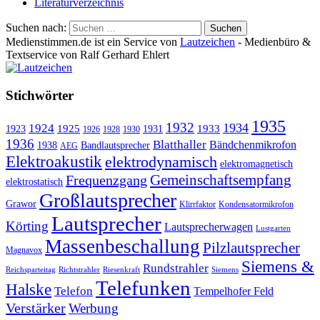
Literaturverzeichnis
Suchen nach:
Medienstimmen.de ist ein Service von
Lautzeichen
- Medienbüro &
Textservice von Ralf Gerhard Ehlert
Stichwörter
1935
1932
1934
1924
1925
1933
1923
1931
1926
1928
1930
1936
Blatthaller
Bändchenmikrofon
1938
Bandlautsprecher
AEG
Elektroakustik
elektrodynamisch
elektromagnetisch
Gemeinschaftsempfang
Frequenzgang
elektrostatisch
Großlautsprecher
Grawor
Klirrfaktor
Kondensatormikrofon
Lautsprecher
Körting
Lautsprecherwagen
Lustgarten
Massenbeschallung
Pilzlautsprecher
Magnavox
Siemens &
Rundstrahler
Reichsparteitag
Richtstrahler
Riesenkraft
Siemens
Telefunken
Halske
Telefon
Tempelhofer Feld
Verstärker
Werbung