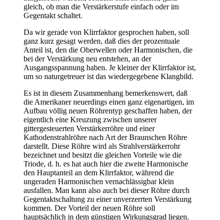
gleich, ob man die Verstärkerstufe einfach oder im
Gegentakt schaltet.
Da wir gerade von Klirrfaktor gesprochen haben, soll
ganz kurz gesagt werden, daß dies der prozentuale
Anteil ist, den die Oberwellen oder Harmonischen, die
bei der Verstärkung neu entstehen, an der
Ausgangsspannung haben. Je kleiner der Klirrfaktor ist,
um so naturgetreuer ist das wiedergegebene Klangbild.
Es ist in diesem Zusammenhang bemerkenswert, daß
die Amerikaner neuerdings einen ganz eigenartigen, im
Aufbau völlig neuen Röhrentyp geschaffen haben, der
eigentlich eine Kreuzung zwischen unserer
gittergesteuerten Verstärkerröhre und einer
Kathodenstrahlröhre nach Art der Braunschen Röhre
darstellt. Diese Röhre wird als Strahlverstärkerrohr
bezeichnet und besitzt die gleichen Vorteile wie die
Triode, d. h. es hat auch hier die zweite Harmonische
den Hauptanteil an dem Klirrfaktor, während die
ungeraden Harmonischen vernachlässigbar klein
ausfallen. Man kann also auch bei dieser Röhre durch
Gegentaktschaltung zu einer unverzerrten Verstärkung
kommen. Der Vorteil der neuen Röhre soll
hauptsächlich in dem günstigen Wirkungsgrad liegen.