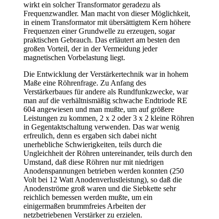
wirkt ein solcher Transformator geradezu als
Frequenzwandler. Man macht von dieser Möglichkeit,
in einem Transformator mit übersättigtem Kern höhere
Frequenzen einer Grundwelle zu erzeugen, sogar
praktischen Gebrauch. Das erläutert am besten den
großen Vorteil, der in der Vermeidung jeder
magnetischen Vorbelastung liegt.
Die Entwicklung der Verstärkertechnik war in hohem
Maße eine Röhrenfrage. Zu Anfang des
Verstärkerbaues für andere als Rundfunkzwecke, war
man auf die verhältnismäßig schwache Endtriode RE
604 angewiesen und man mußte, um auf größere
Leistungen zu kommen, 2 x 2 oder 3 x 2 kleine Röhren
in Gegentaktschaltung verwenden. Das war wenig
erfreulich, denn es ergaben sich dabei nicht
unerhebliche Schwierigkeiten, teils durch die
Ungleichheit der Röhren untereinander, teils durch den
Umstand, daß diese Röhren nur mit niedrigen
Anodenspannungen betrieben werden konnten (250
Volt bei 12 Watt Anodenverlustleistung), so daß die
Anodenströme groß waren und die Siebkette sehr
reichlich bemessen werden mußte, um ein
einigermaßen brummfreies Arbeiten der
netzbetriebenen Verstärker zu erzielen.