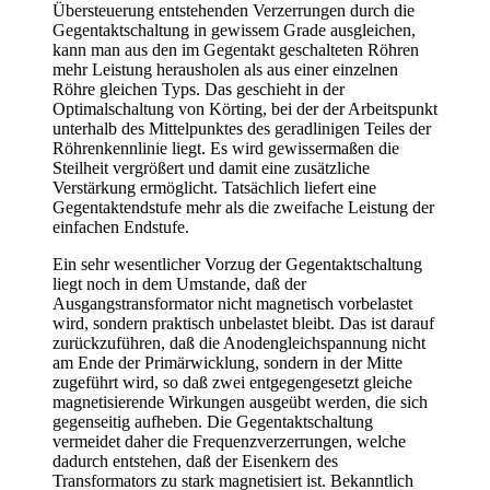
Übersteuerung entstehenden Verzerrungen durch die
Gegentaktschaltung in gewissem Grade ausgleichen,
kann man aus den im Gegentakt geschalteten Röhren
mehr Leistung herausholen als aus einer einzelnen
Röhre gleichen Typs. Das geschieht in der
Optimalschaltung von Körting, bei der der Arbeitspunkt
unterhalb des Mittelpunktes des geradlinigen Teiles der
Röhrenkennlinie liegt. Es wird gewissermaßen die
Steilheit vergrößert und damit eine zusätzliche
Verstärkung ermöglicht. Tatsächlich liefert eine
Gegentaktendstufe mehr als die zweifache Leistung der
einfachen Endstufe.
Ein sehr wesentlicher Vorzug der Gegentaktschaltung
liegt noch in dem Umstande, daß der
Ausgangstransformator nicht magnetisch vorbelastet
wird, sondern praktisch unbelastet bleibt. Das ist darauf
zurückzuführen, daß die Anodengleichspannung nicht
am Ende der Primärwicklung, sondern in der Mitte
zugeführt wird, so daß zwei entgegengesetzt gleiche
magnetisierende Wirkungen ausgeübt werden, die sich
gegenseitig aufheben. Die Gegentaktschaltung
vermeidet daher die Frequenzverzerrungen, welche
dadurch entstehen, daß der Eisenkern des
Transformators zu stark magnetisiert ist. Bekanntlich