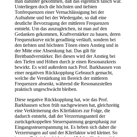
man dahinter gekommen, daß das eigentlich falsch war.
Unterliegen doch die höchsten und tiefsten
Tonfrequenzen einer Vernachlässigung bei der
Aufnahme und bei der Wiedergabe, so daß eine
deutliche Bevorzugung der mittleren Frequenzen
entsteht. Um das auszugleichen, ist man auf den
Gedanken gekommen, Kraftverstärker zu bauen, deren
Frequenzkurve nicht geradlinig verläuft, sondern bei
den tiefsten und höchsten Tönen einen Anstieg und in
der Mitte eine Absenkung hat. Das gilt für
Breitbandverstärker. Bei diesen wird der Anstieg bei
den Tiefen und Höhen durch je einen Resonanzkreis
bewirkt. Es wird außerdem nach Prof. Barkhausen von
einer negativen Rückkopplung Gebrauch gemacht,
welche die Verstärkung im Bereich der mittleren
Frequenzen absenkt, während die Resonanzstellen
praktisch ungeschwächt bleiben.
Diese negative Rückkopplung hat, wie das Prof.
Barkhausen schon früh nachgewiesen hat, gleichzeitig
eine Verkleinerung des Klirrfaktors zur Folge, die
dadurch entsteht, daß der Verzerrungsanteil der
zurückgekoppelten Steuerspannung gegenphasig zur
Eingangssteuerspannung ist. Es heben sich daher die
Verzerrungen auf und der Klirrfaktor wird kleiner. So