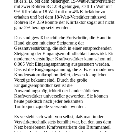
ist es z. B. bei dem bisherigen 15-Watt-Kraftverstärker
mit zwei Röhren RC 258 gelungen, statt 15 Watt mit
9% Klirrfaktor 18 Watt mit nur 4% Klirrfaktor zu
erhalten und bei dem 18-Watt-Verstärker mit zwei
Röhren RV 239 konnte der Klirrfaktor sogar auf nicht
ganz 2% herabgesetzt werden.
Das sind gewiß beachtliche Fortschritte, die Hand in
Hand gingen mit einer Steigerung der
Gesamtverstärkung, die sich in einer entsprechenden
Steigerung der Eingangsempfindlichkeit auswirkt. Ein
moderner vierstufiger Kraftverstärker kann schon mit
0,005 Volt Eingangsspannung ausgesteuert werden.
Das ist die Eingangsspannung, die z. B. ein modernes
Kondensatormikrophon liefert, dessen klanglichen
Vorzüge bekannt sind. Durch die große
Eingangsempfindlichkeit ist die
Anwendungsmöglichkeit der handelsüblichen
Kraftverstärker universeller geworden. Sie können
heute praktisch nach jeder bekannten
Tonfrequenzquelle verwendet werden.
Es versteht sich wohl von selbst, daß man in der
Verstärkertechnik stets bemüht war, bei den aus dem
Netz betriebenen Kraftverstärkern den Brummanteil