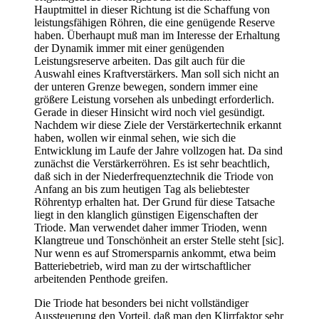
Hauptmittel in dieser Richtung ist die Schaffung von
leistungsfähigen Röhren, die eine genügende Reserve
haben. Überhaupt muß man im Interesse der Erhaltung
der Dynamik immer mit einer genügenden
Leistungsreserve arbeiten. Das gilt auch für die
Auswahl eines Kraftverstärkers. Man soll sich nicht an
der unteren Grenze bewegen, sondern immer eine
größere Leistung vorsehen als unbedingt erforderlich.
Gerade in dieser Hinsicht wird noch viel gesündigt.
Nachdem wir diese Ziele der Verstärkertechnik erkannt
haben, wollen wir einmal sehen, wie sich die
Entwicklung im Laufe der Jahre vollzogen hat. Da sind
zunächst die Verstärkerröhren. Es ist sehr beachtlich,
daß sich in der Niederfrequenztechnik die Triode von
Anfang an bis zum heutigen Tag als beliebtester
Röhrentyp erhalten hat. Der Grund für diese Tatsache
liegt in den klanglich günstigen Eigenschaften der
Triode. Man verwendet daher immer Trioden, wenn
Klangtreue und Tonschönheit an erster Stelle steht [sic].
Nur wenn es auf Stromersparnis ankommt, etwa beim
Batteriebetrieb, wird man zu der wirtschaftlicher
arbeitenden Penthode greifen.
Die Triode hat besonders bei nicht vollständiger
Aussteuerung den Vorteil, daß man den Klirrfaktor sehr