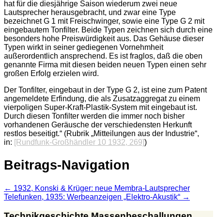
hat für die diesjährige Saison wiederum zwei neue
Lautsprecher herausgebracht, und zwar eine Type
bezeichnet G 1 mit Freischwinger, sowie eine Type G 2 mit
eingebautem Tonfilter. Beide Typen zeichnen sich durch eine
besonders hohe Preiswürdigkeit aus. Das Gehäuse dieser
Typen wirkt in seiner gediegenen Vornehmheit
außerordentlich ansprechend. Es ist fraglos, daß die oben
genannte Firma mit diesen beiden neuen Typen einen sehr
großen Erfolg erzielen wird.
Der Tonfilter, eingebaut in der Type G 2, ist eine zum Patent
angemeldete Erfindung, die als Zusatzaggregat zu einem
vierpoligen Super-Kraft-Plastik-System mit eingebaut ist.
Durch diesen Tonfilter werden die immer noch bisher
vorhandenen Geräusche der verschiedensten Herkunft
restlos beseitigt.“ (Rubrik „Mitteilungen aus der Industrie“,
in:
[Rundfunk-Großhändler 10 1932, 269]
)
Beitrags-Navigation
←
1932, Konski & Krüger: neue Membra-Lautsprecher
Telefunken, 1935: Werbeanzeigen „Elektro-Akustik“
→
Technikgeschichte Massenbeschallungen