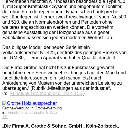
Hervorheben möchten wir indessen besonders die Type 430
T, mit Super-Kraftplastik-System und eingebautem Tonfilter,
der ohne Fremderreger einem dynamischen Lautsprecher
weit überlegen ist. Ferner zwei Freischwinger-Typen, Nr. 500
und 510, die an Normalendröhren und Pentoden ohne
weiteres angeschlossen werden können. Die vornehm
gehaltene Ausstattung der Holzgehäuse aus eigener
Fabrikation passen sich jedem modernen Wohnstil an.
Das billigste Modell der neuen Serie ist ein
Volkslautsprecher Nr. 425, der trotz des geringen Preises von
nur RM 30,— einen Apparat von hoher Qualität darstellt.
Die Firma Grothe hat nicht bis zur Funkmesse gewartet,
bringt ihre neue Serie vielmehr schon jetzt auf den Markt und
ladet die Interessenten ein, sich schon jetzt durch
Anforderung von Mustern von der unerreichten Leistung zu
überzeugen.“ (Rubrik „Mitteilungen aus der Industrie“,
in:
[Rundfunk-Großhändler 6 1932, 155]
)
Grothe-Werbung in Grothe-Werbung
in
[Rundfunk-Großhändler 6 1932,
160]
„
Die Firma A. Grothe & Söhne, GmbH., Köln-Zollstock
,