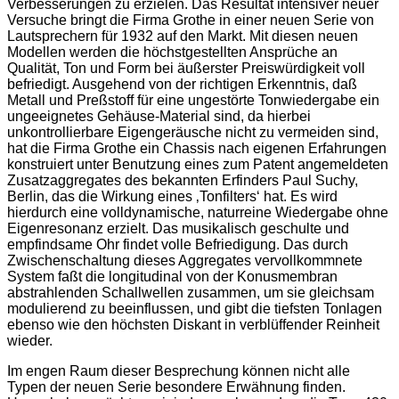
Verbesserungen zu erzielen. Das Resultat intensiver neuer
Versuche bringt die Firma Grothe in einer neuen Serie von
Lautsprechern für 1932 auf den Markt. Mit diesen neuen
Modellen werden die höchstgestellten Ansprüche an
Qualität, Ton und Form bei äußerster Preiswürdigkeit voll
befriedigt. Ausgehend von der richtigen Erkenntnis, daß
Metall und Preßstoff für eine ungestörte Tonwiedergabe ein
ungeeignetes Gehäuse-Material sind, da hierbei
unkontrollierbare Eigengeräusche nicht zu vermeiden sind,
hat die Firma Grothe ein Chassis nach eigenen Erfahrungen
konstruiert unter Benutzung eines zum Patent angemeldeten
Zusatzaggregates des bekannten Erfinders Paul Suchy,
Berlin, das die Wirkung eines ‚Tonfilters‘ hat.
Es wird
hierdurch eine volldynamische, naturreine Wiedergabe ohne
Eigenresonanz erzielt. Das musikalisch geschulte und
empfindsame Ohr findet volle Befriedigung. Das durch
Zwischenschaltung dieses Aggregates vervollkommnete
System faßt die longitudinal von der Konusmembran
abstrahlenden Schallwellen zusammen, um sie gleichsam
modulierend zu beeinflussen, und gibt die tiefsten Tonlagen
ebenso wie den höchsten Diskant in verblüffender Reinheit
wieder.
Im engen Raum dieser Besprechung können nicht alle
Typen der neuen Serie besondere Erwähnung finden.