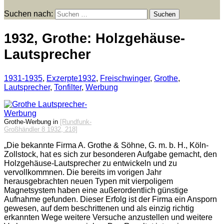
Suchen nach:
1932, Grothe: Holzgehäuse-
Lautsprecher
1931-1935
,
Exzerpte
1932
,
Freischwinger
,
Grothe
,
Lautsprecher
,
Tonfilter
,
Werbung
Grothe-Werbung in
[Rundfunk-
Großhändler 8 1932, 218]
„Die bekannte Firma A. Grothe & Söhne, G. m. b. H., Köln-
Zollstock, hat es sich zur besonderen Aufgabe gemacht, den
Holzgehäuse-Lautsprecher zu entwickeln und zu
vervollkommnen. Die bereits im vorigen Jahr
herausgebrachten neuen Typen mit vierpoligem
Magnetsystem haben eine außerordentlich günstige
Aufnahme gefunden. Dieser Erfolg ist der Firma ein Ansporn
gewesen, auf dem beschrittenen und als einzig richtig
erkannten Wege weitere Versuche anzustellen und weitere