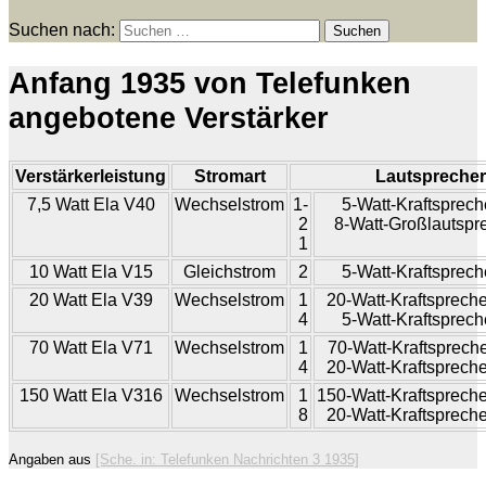
Suchen nach:
Anfang 1935 von Telefunken
angebotene Verstärker
Verstärkerleistung
Stromart
Lautsprecher
7,5 Watt Ela V40
Wechselstrom
1-
5-Watt-Kraftsprec
2
8-Watt-Großlautspr
1
10 Watt Ela V15
Gleichstrom
2
5-Watt-Kraftsprec
20 Watt Ela V39
Wechselstrom
1
20-Watt-Kraftsprech
4
5-Watt-Kraftsprec
70 Watt Ela V71
Wechselstrom
1
70-Watt-Kraftsprech
4
20-Watt-Kraftsprech
150 Watt Ela V316
Wechselstrom
1
150-Watt-Kraftsprech
8
20-Watt-Kraftsprech
Angaben aus
[Sche. in: Telefunken Nachrichten 3 1935]